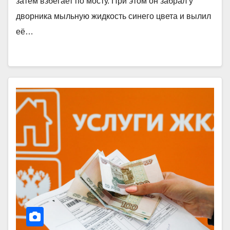
затем взбегает по мосту. При этом он забрал у
дворника мыльную жидкость синего цвета и вылил
её…