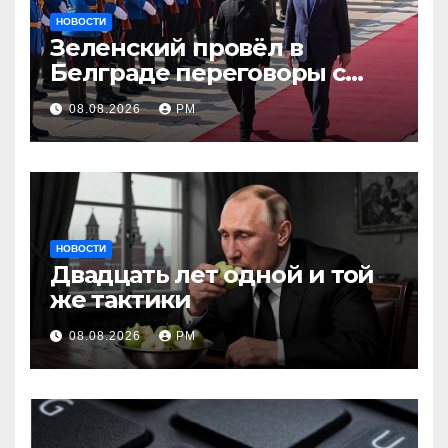
НОВОСТИ
Зеленский провёл в
Белграде переговоры с
Вучичем
08.08.2026
РМ
НОВОСТИ
Двадцать лет одной и той
же тактики
08.08.2026
РМ