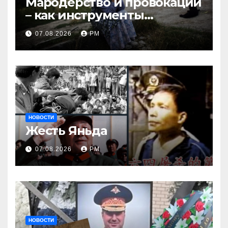
Мародёрство и провокации
– как инструменты
современной политики
07.08.2026
РМ
России
НОВОСТИ
Жесть Яньда
07.08.2026
РМ
НОВОСТИ