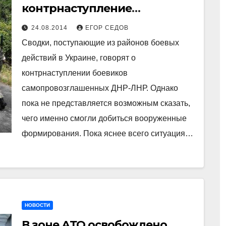
контрнаступление
формирований ЛНР-ДНР —
24.08.2014
ЕГОР СЕДОВ
или продолжение АТО?
Сводки, поступающие из районов боевых
действий в Украине, говорят о
контрнаступлении боевиков
самопровозглашенных ДНР-ЛНР. Однако
пока не представляется возможным сказать,
чего именно смогли добиться вооруженные
формирования. Пока яснее всего ситуация…
НОВОСТИ
В зоне АТО освобождено