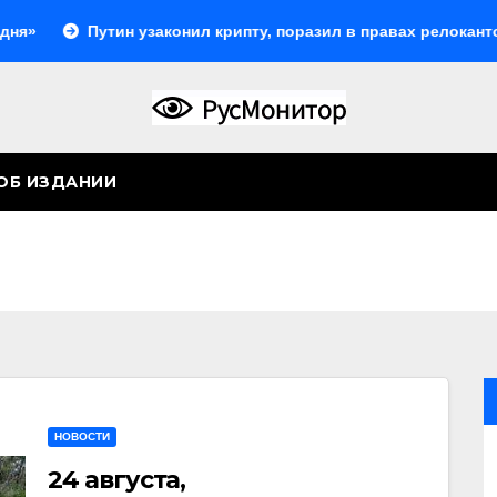
Путин узаконил крипту, поразил в правах релокантов, рас
ОБ ИЗДАНИИ
НОВОСТИ
24 августа,