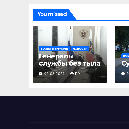
You missed
ВОЙНА В УКРАИНЕ
НОВОСТИ
Генералы
НО
службы без тыла
С
05.08.2026
РМ
0