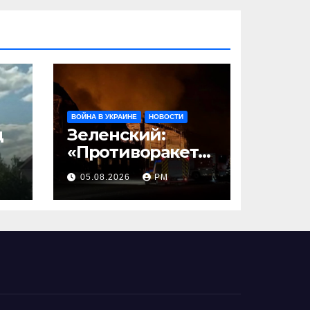
ВОЙНА В УКРАИНЕ
НОВОСТИ
д
Зеленский:
«Противоракетн
ые средства
05.08.2026
РМ
могли бы спасти
погибших
сегодня»