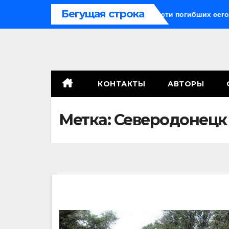
Перейти
Бегущая строка
воракетные средства могли бы спасти погибших сегодня»
к
содержимому
КОНТАКТЫ
АВТОРЫ
Метка:
Северодонецк