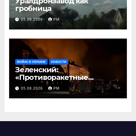
Уралдронзавод как
гробница
05.08.2026
РМ
ВОЙНА В УКРАИНЕ
НОВОСТИ
Зеленский:
«Противоракетные
средства могли бы спасти
05.08.2026
РМ
погибших сегодня»