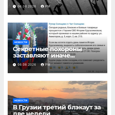
06.08.2026
РМ
НОВОСТИ
Секретные похороны
заставляют иначе
взглянуть на взрыв
06.08.2026
РМ
НОВОСТИ
В Грузии третий блэкаут за
две недели