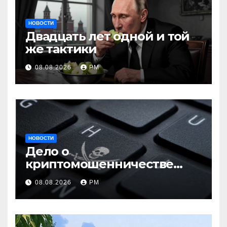
НОВОСТИ
Двадцать лет одной и той
же тактики
08.08.2026
РМ
НОВОСТИ
Дело о
криптомошенничестве
оборачивают в содействие
08.08.2026
РМ
терроризму