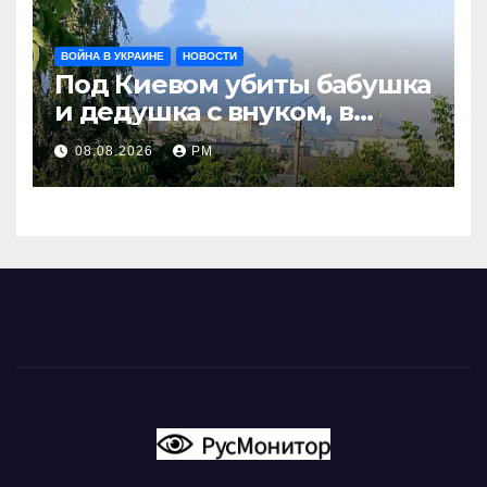
ВОЙНА В УКРАИНЕ
НОВОСТИ
Под Киевом убиты бабушка
и дедушка с внуком, в
Поволжье и на Кубани
08.08.2026
РМ
вновь горят НПЗ