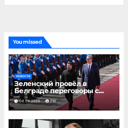
You missed
НОВОСТИ
Зеленский провёл в
Белграде переговоры с
Вучичем
08.08.2026
РМ