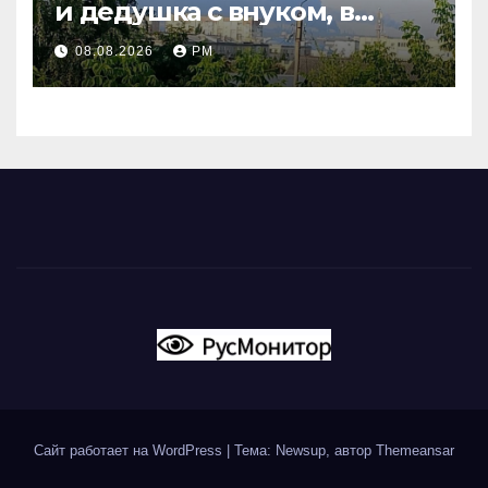
и дедушка с внуком, в
Поволжье и на Кубани
08.08.2026
РМ
вновь горят НПЗ
Сайт работает на WordPress
|
Тема: Newsup, автор
Themeansar