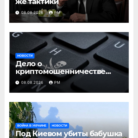
же тактики
08.08.2026
РМ
НОВОСТИ
Дело о
криптомошенничестве
оборачивают в содействие
08.08.2026
РМ
терроризму
ВОЙНА В УКРАИНЕ
НОВОСТИ
Под Киевом убиты бабушка