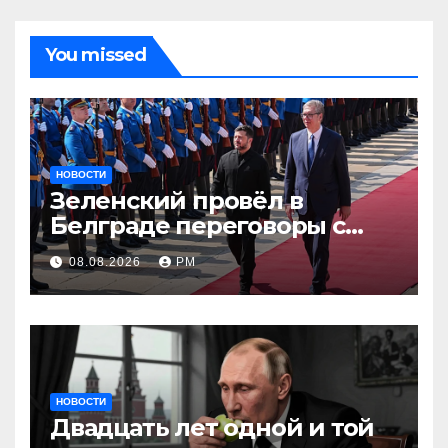
You missed
НОВОСТИ
Зеленский провёл в
Белграде переговоры с
Вучичем
08.08.2026
РМ
НОВОСТИ
Двадцать лет одной и той