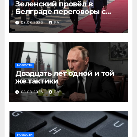
Зеленский провёл в
Белграде переговоры с
Вучичем
08.08.2026
РМ
НОВОСТИ
Двадцать лет одной и той
же тактики
08.08.2026
РМ
НОВОСТИ