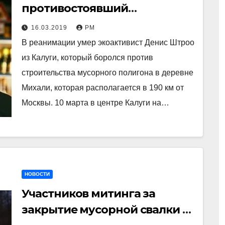
противостоявший
строительству свалок к
16.03.2019
РМ
Волоколамске
В реанимации умер экоактивист Денис Штроо
из Калуги, который боролся против
строительства мусорного полигона в деревне
Михали, которая располагается в 190 км от
Москвы. 10 марта в центре Калуги на…
НОВОСТИ
Участников митинга за
закрытие мусорной свалки в