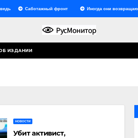
Саботажный фронт
Иногда они возвращаются… Или 
ОБ ИЗДАНИИ
НОВОСТИ
Убит активист,