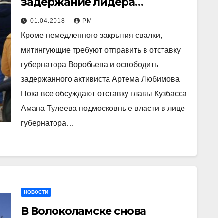
задержание лидера
протеста, митинг на
01.04.2018
РМ
городской площади
Кроме немедленного закрытия свалки,
состоялся
митингующие требуют отправить в отставку
губернатора Воробьева и освободить
задержанного активиста Артема Любимова
Пока все обсуждают отставку главы Кузбасса
Амана Тулеева подмосковные власти в лице
губернатора…
НОВОСТИ
В Волоколамске снова