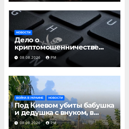
НОВОСТИ
Дело о
криптомошенничестве
оборачивают в содействие
08.08.2026
РМ
терроризму
ВОЙНА В УКРАИНЕ
НОВОСТИ
Под Киевом убиты бабушка
и дедушка с внуком, в
Поволжье и на Кубани
08.08.2026
РМ
вновь горят НПЗ