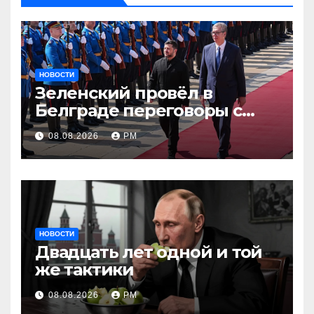
НОВОСТИ
Зеленский провёл в
Белграде переговоры с
Вучичем
08.08.2026
РМ
НОВОСТИ
Двадцать лет одной и той
же тактики
08.08.2026
РМ