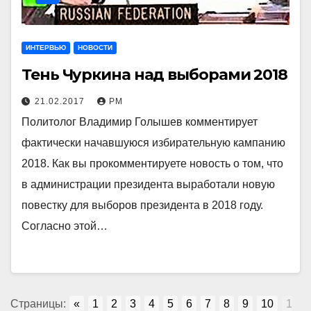
ИНТЕРВЬЮ
НОВОСТИ
Тень Чуркина над выборами 2018
21.02.2017
РМ
Политолог Владимир Голышев комментирует
фактически начавшуюся избирательную кампанию
2018. Как вы прокомментируете новость о том, что
в администрации президента выработали новую
повестку для выборов президента в 2018 году.
Согласно этой…
Страницы:
«
1
2
3
4
5
6
7
8
9
10
1