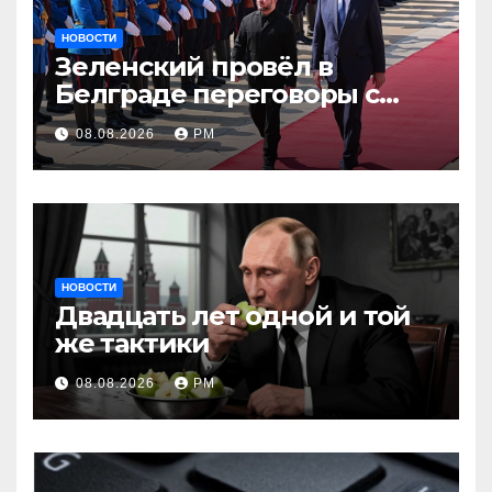
НОВОСТИ
Зеленский провёл в
Белграде переговоры с
Вучичем
08.08.2026
РМ
НОВОСТИ
Двадцать лет одной и той
же тактики
08.08.2026
РМ