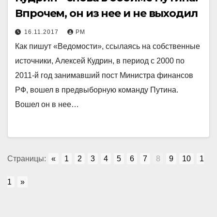
Впрочем, он из нее и не выходил
16.11.2017
РМ
Как пишут «Ведомости», ссылаясь на собственные
источники, Алексей Кудрин, в период с 2000 по
2011-й год занимавший пост Министра финансов
РФ, вошел в предвыборную команду Путина.
Вошел он в нее…
Страницы:
«
1
2
3
4
5
6
7
8
9
10
1
1
»