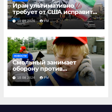
Иран ультимативно
требует от США исправить
поведение
10.08.2026
РМ
НОВОСТИ
Смольный занимает
оборону против
несовершеннолетних и
10.08.2026
РМ
мигрантов