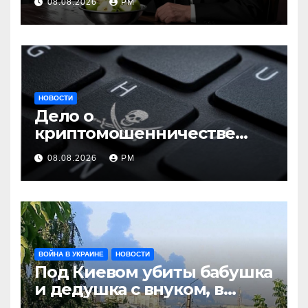
08.08.2026
РМ
НОВОСТИ
Дело о
криптомошенничестве
оборачивают в содействие
08.08.2026
РМ
терроризму
ВОЙНА В УКРАИНЕ
НОВОСТИ
Под Киевом убиты бабушка
и дедушка с внуком, в
Поволжье и на Кубани