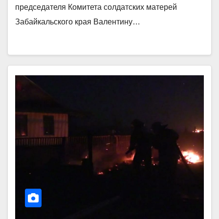
председателя Комитета солдатских матерей
Забайкальского края Валентину…