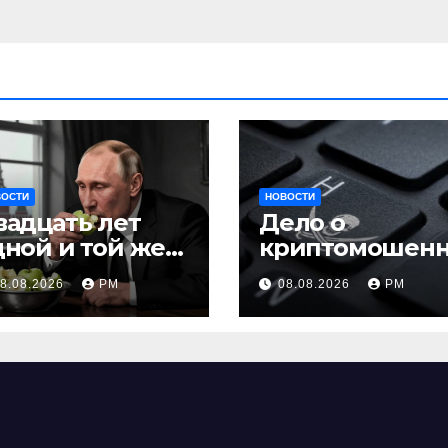
ВОСТИ
НОВОСТИ
вадцать лет
Дело о
дной и той же
криптомошен
актики
честве
8.08.2026
РМ
08.08.2026
РМ
оборачивают в
содействие
терроризму