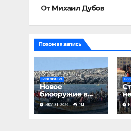
От
Михаил Дубов
Похожая запись
БЛОГОСФЕРА
БЛО
Новое
Ст
биооружие в
не
Сеуте
ИЮЛ 31, 2026
РМ
И