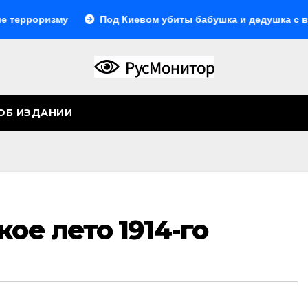
оризму
Под Киевом убиты бабушка и дедушка с внуком, 
ОБ ИЗДАНИИ
кое лето 1914-го