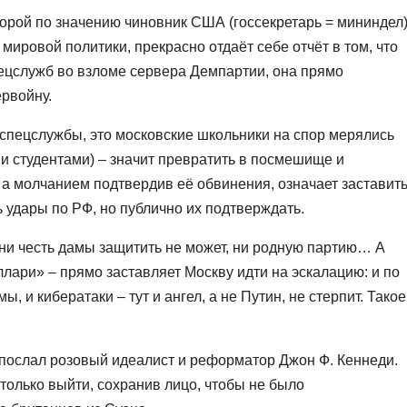
рой по значению чиновник США (госсекретарь = мининдел
мировой политики, прекрасно отдаёт себе отчёт в том, что
пецслужб во взломе сервера Демпартии, она прямо
рвойну.
е спецслужбы, это московские школьники на спор мерялись
и студентами) – значит превратить в посмешище и
; а молчанием подтвердив её обвинения, означает заставит
 удары по РФ, но публично их подтверждать.
 ни честь дамы защитить не может, ни родную партию… А
ари» – прямо заставляет Москву идти на эскалацию: и по
, и кибератаки – тут и ангел, а не Путин, не стерпит. Такое
м послал розовый идеалист и реформатор Джон Ф. Кеннеди.
олько выйти, сохранив лицо, чтобы не было