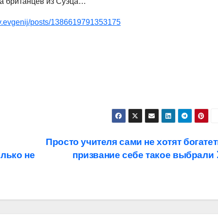
да британцев из Суэца…
ov.evgenij/posts/1386619791353175
Просто учителя сами не хотят богатет
олько не
призвание себе такое выбрали