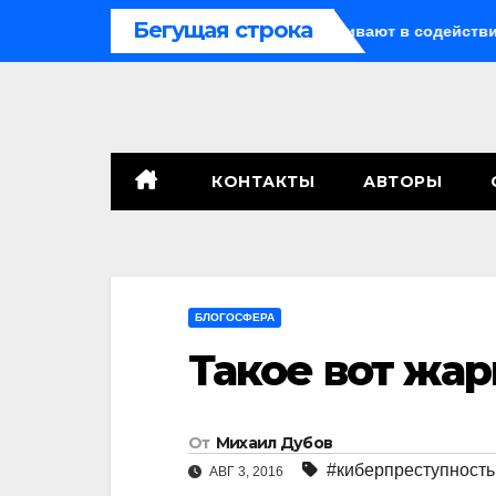
Перейти
Бегущая строка
ело о криптомошенничестве оборачивают в содействие терр
к
содержимому
КОНТАКТЫ
АВТОРЫ
БЛОГОСФЕРА
Такое вот жар
От
Михаил Дубов
#киберпреступность
АВГ 3, 2016