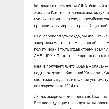
Кандидат в президенты США, бывший вто
Хиллари Клинтон, отличный знаток кухни 
публично заявляя о следе российских с
провоцирует американо-российскую кибе
Ибо, опровергнуть её (да, вы что – каки
хакерским мастерством с новосибирским
политический труп, отдав страну Трампу
АНБ, ЦРУ и Пентагон не просто наносить
Иначе получается, что Обама – слабак –
подтверждение обвинений Хиллари-«Килл
спортсменам давят, и в Сирии ультиматумы
вот жаркое лето 1914-го.
Ах, да, американские войска во Вьетна
Все последующие президенты пытались т