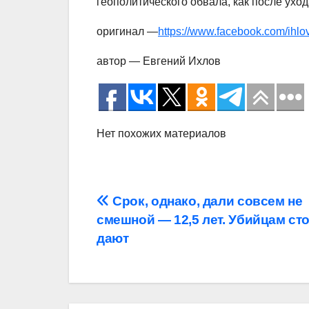
геополитического обвала, как после ухо
оригинал —
https://www.facebook.com/ihl
автор — Евгений Ихлов
Нет похожих материалов
Навигация
Срок, однако, дали совсем не
смешной — 12,5 лет. Убийцам ст
по
дают
записям