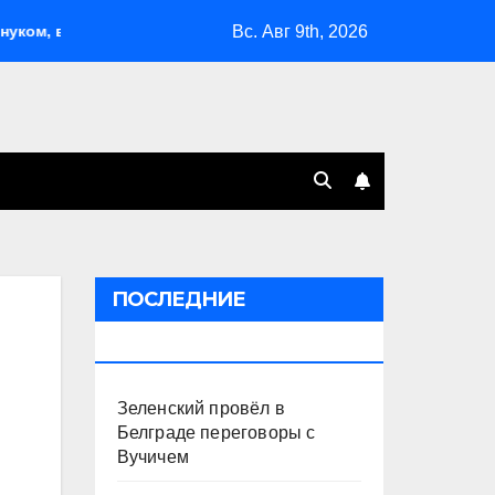
Вс. Авг 9th, 2026
в Поволжье и на Кубани вновь горят НПЗ
«Яблоко» выб
ПОСЛЕДНИЕ
ПУБЛИКАЦИИ
Зеленский провёл в
Белграде переговоры с
Вучичем