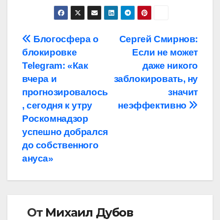
Навигация
Блогосфера о
Сергей Смирнов:
блокировке
Если не может
по
Telegram: «Как
даже никого
записям
вчера и
заблокировать, ну
прогнозировалось
значит
, сегодня к утру
неэффективно
Роскомнадзор
успешно добрался
до собственного
ануса»
От
Михаил Дубов