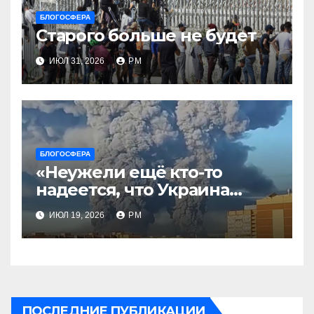
БЛОГОСФЕРА
Старого больше не будет
ИЮЛ 31, 2026
РМ
БЛОГОСФЕРА
«Неужели ещё кто-то
надеется, что Украина
будет действовать
ИЮЛ 19, 2026
РМ
непоследовательно?»
ПОСЛЕДНИЕ ПУБЛИКАЦИИ