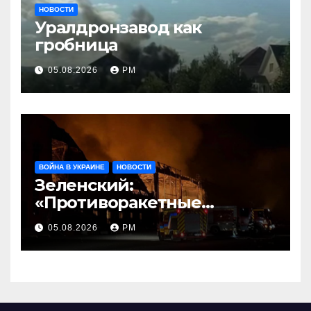
НОВОСТИ
Уралдронзавод как
гробница
05.08.2026
РМ
ВОЙНА В УКРАИНЕ
НОВОСТИ
Зеленский:
«Противоракетные
средства могли бы спасти
05.08.2026
РМ
погибших сегодня»