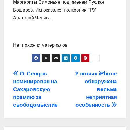
Маргариты Симоньян под именем Руслан
Боширов. Им оказался полковник ГРУ
Анатолий Чепига.
Нет похожих материалов
Навигация
О. Сенцов
У новых iPhone
номинирован на
обнаружена
по
Сахаровскую
весьма
записям
премию за
неприятная
свободомыслие
особенность