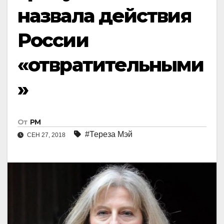
назвала действия
России
«отвратительными
»
От
РМ
#Тереза Мэй
СЕН 27, 2018