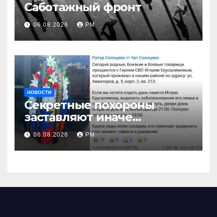
Саботажный фронт
06.08.2026
РМ
НОВОСТИ
Секретные похороны
заставляют иначе
взглянуть на взрыв
06.08.2026
РМ