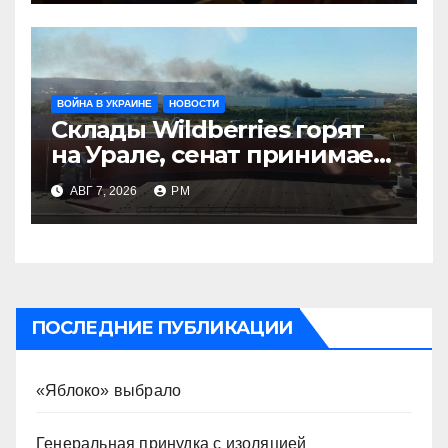
ВОЙНА В УКРАИНЕ
НОВОСТИ
Склады Wildberries горят
на Урале, сенат принимает
по Грэму закон
АВГ 7, 2026
РМ
ПОСЛЕДНИЕ ПУБЛИКАЦИИ
«Яблоко» выбрало
Генеральная принудка с изоляцией