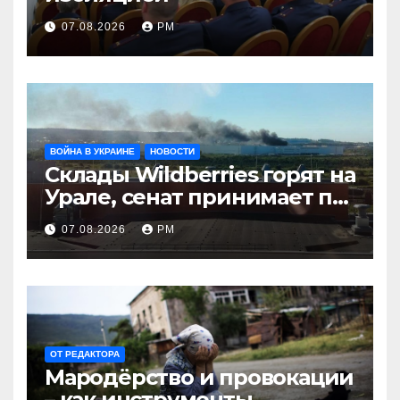
07.08.2026
РМ
ВОЙНА В УКРАИНЕ
НОВОСТИ
Склады Wildberries горят на
Урале, сенат принимает по
Грэму закон
07.08.2026
РМ
ОТ РЕДАКТОРА
Мародёрство и провокации
– как инструменты