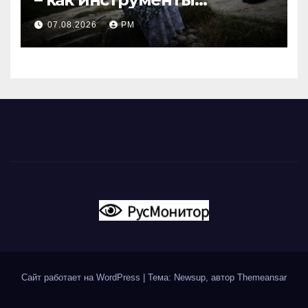
современной политики
07.08.2026
РМ
России
Сайт работает на WordPress
|
Тема: Newsup, автор
Themeansar