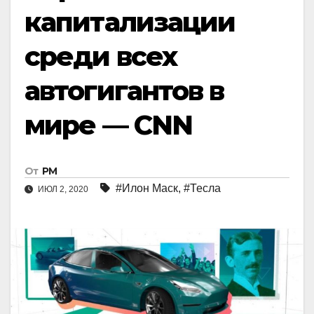
капитализации
среди всех
автогигантов в
мире — CNN
От
РМ
#Илон Маск
,
#Тесла
ИЮЛ 2, 2020