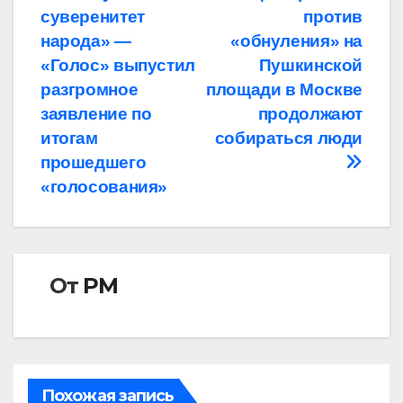
суверенитет
против
по
народа» —
«обнуления» на
записям
«Голос» выпустил
Пушкинской
разгромное
площади в Москве
заявление по
продолжают
итогам
собираться люди
прошедшего
«голосования»
От
РМ
Похожая запись