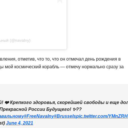
ьный (@navalny)
ления, отметив, что то, что он отмечал день рождения в
ды мой космический корабль — отмечу нормально сразу за
й! ❤️ Крепкого здоровья, скорейшей свободы и еще до
 Прекрасной России Будущего! ✨??
авальному
#FreeNavalny
#Brussels
pic.twitter.com/YMnZR
st)
June 4, 2021