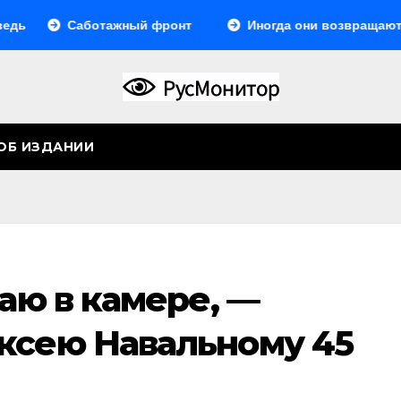
Саботажный фронт
Иногда они возвращаются… Или 
ОБ ИЗДАНИИ
чаю в камере, —
ксею Навальному 45