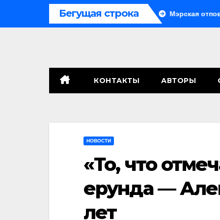
Перейти
Бегущая строка
Система больше не монолитна
Мэрская отповедь
к
содержимому
КОНТАКТЫ
АВТОРЫ
НОВОСТИ
«То, что отме
ерунда — Але
лет