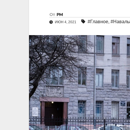
От
РМ
#Главное
,
#Наваль
ИЮН 4, 2021