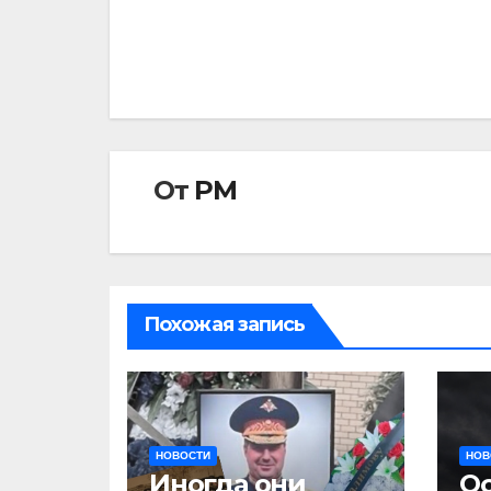
по
записям
От
РМ
Похожая запись
НОВОСТИ
НОВ
Иногда они
Ос