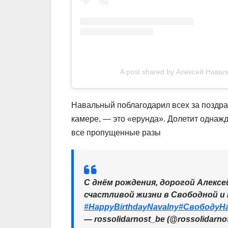
A post shared by Алексей Навал
Навальный поблагодарил всех за поздрав
камере, — это «ерунда». Долетит однаж
все пропущенные разы
С днём рождения, дорогой Алексе
счастливой жизни в Свободной и
#HappyBirthdayNavalny
#СвободуН
— rossolidarnost_be (@rossolidarno