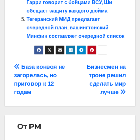
Гарри говорит с бойцами ВСУ, Ши
обещает защиту каждого дюйма
Тегеранский МИД предлагает
очередной план, вашингтонский
Минфин составляет очередной список
Навигация
База конвоя не
Бизнесмен на
загорелась, но
троне решил
по
приговор к 12
сделать мир
записям
годам
лучше
От
РМ