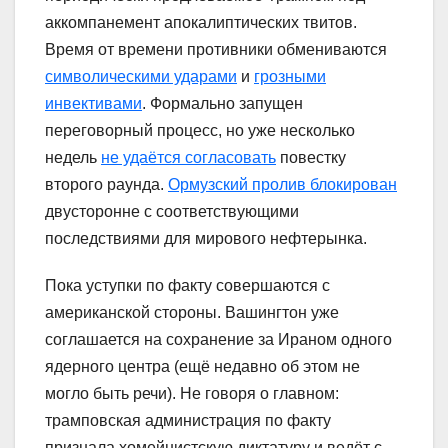
аккомпанемент апокалиптических твитов.
Время от времени противники обмениваются
символическими ударами
и
грозными
инвективами
. Формально запущен
переговорный процесс, но уже несколько
недель
не удаётся согласовать
повестку
второго раунда.
Ормузский пролив блокирован
двусторонне с соответствующими
последствиями для мирового нефтерынка.
Пока уступки по факту совершаются с
американской стороны. Вашингтон уже
соглашается на сохранение за Ираном одного
ядерного центра (ещё недавно об этом не
могло быть речи). Не говоря о главном:
трамповская администрация по факту
признала хомейнистскую диктатуру и ведёт с