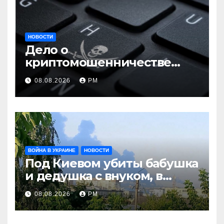
НОВОСТИ
Дело о
криптомошенничестве
оборачивают в содействие
08.08.2026
РМ
терроризму
ВОЙНА В УКРАИНЕ
НОВОСТИ
Под Киевом убиты бабушка
и дедушка с внуком, в
Поволжье и на Кубани
08.08.2026
РМ
вновь горят НПЗ