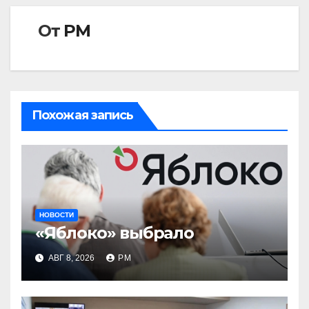
От
РМ
Похожая запись
НОВОСТИ
«Яблоко» выбрало
АВГ 8, 2026
РМ