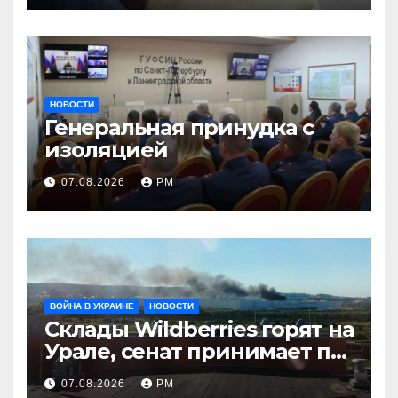
НОВОСТИ
Генеральная принудка с
изоляцией
07.08.2026
РМ
ВОЙНА В УКРАИНЕ
НОВОСТИ
Склады Wildberries горят на
Урале, сенат принимает по
Грэму закон
07.08.2026
РМ