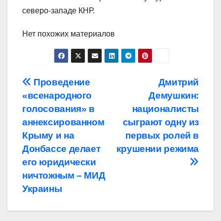
северо-западе КНР.
Нет похожих материалов
Навигация
Проведение
Дмитрий
«всенародного
Демушкин:
по
голосования» в
националисты
записям
аннексированном
сыграют одну из
Крыму и на
первых ролей в
Донбассе делает
крушении режима
его юридически
ничтожным – МИД
Украины