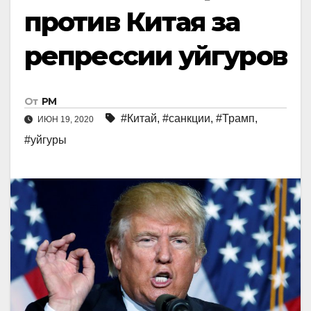
против Китая за
репрессии уйгуров
От
РМ
#Китай
,
#санкции
,
#Трамп
,
ИЮН 19, 2020
#уйгуры