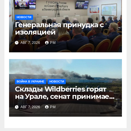
НОВОСТИ
Генеральная принудка с
изоляцией
АВГ 7, 2026
РМ
ВОЙНА В УКРАИНЕ
НОВОСТИ
Склады Wildberries горят
на Урале, сенат принимает
по Грэму закон
АВГ 7, 2026
РМ