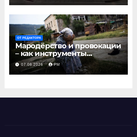
ОТ РЕДАКТОРА
Мародёрство и провокации
– как инструменты
современной политики
07.08.2026
РМ
России