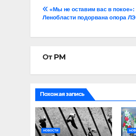
Навигация
«Мы не оставим вас в покое»:
Ленобласти подорвана опора Л
по
записям
От
РМ
Похожая запись
НОВОСТИ
НОВ