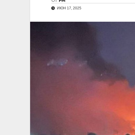
От
РМ
ИЮН 17, 2025