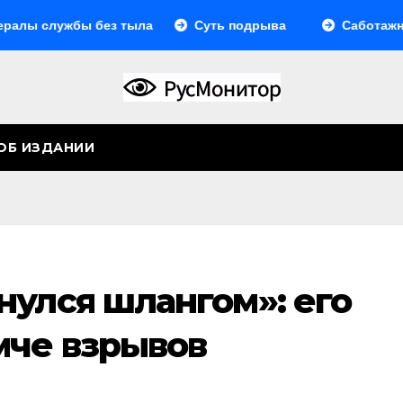
лужбы без тыла
Суть подрыва
Саботажный фро
ОБ ИЗДАНИИ
нулся шлангом»: его
мче взрывов