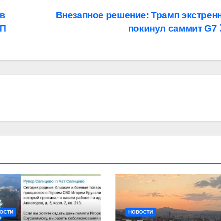
 в
Внезапное решение: Трамп экстрен
ЭП
покинул саммит G7
ОСТИ
НОВОСТИ