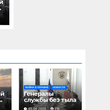
й
ВОЙНА В УКРАИНЕ
НОВОСТИ
ий
Генералы
службы без тыла
05.08.2026
РМ