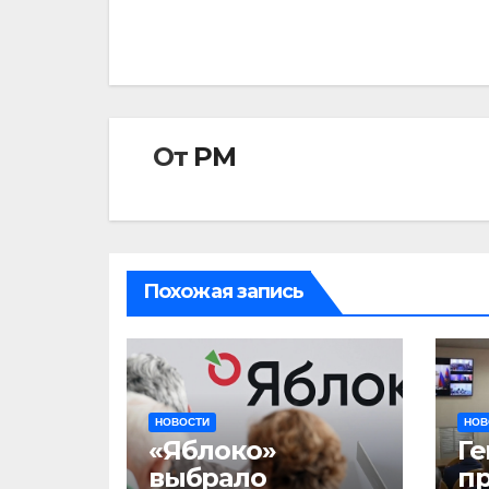
записям
От
РМ
Похожая запись
НОВОСТИ
НОВ
«Яблоко»
Ге
выбрало
пр