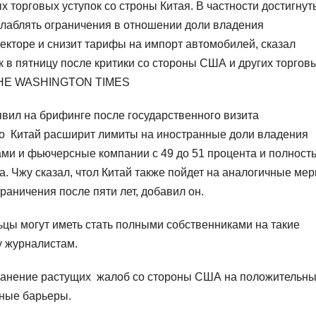
х торговых уступок со строны Китая. В частности достигнут
ослаблять ограничения в отношении доли владения
кторе и снизит тарифы на импорт автомобилей, сказал
 в пятницу после критики со стороны США и других торгов
THE WASHINGTON TIMES
вил на брифинге после государственного визита
то Китай расширит лимиты на иностранные доли владения
и и фьючерсные компании с 49 до 51 процента и полност
а. Чжу сказал, чтол Китай также пойдет на аналогичные ме
раничения после пяти лет, добавил он.
цы могут иметь стать полными собственниками на такие
у журналистам.
ранение растущих жалоб со стороны США на положительн
чные барьеры.