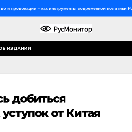
овокации – как инструменты современной политики России
ОБ ИЗДАНИИ
сь добиться
уступок от Китая