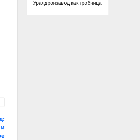
Уралдронзавод как гробница
д:
 и
ое