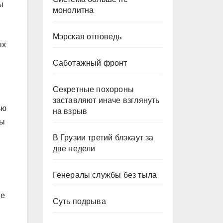
ы
монолитна
Мэрская отповедь
ых
Саботажный фронт
Секретные похороны
заставляют иначе взглянуть
ью
на взрыв
ры
В Грузии третий блэкаут за
две недели
Генералы службы без тыла
ые
Суть подрыва