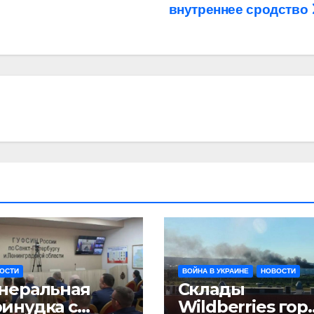
внутреннее сродство
ОСТИ
ВОЙНА В УКРАИНЕ
НОВОСТИ
неральная
Склады
инудка с
Wildberries гор