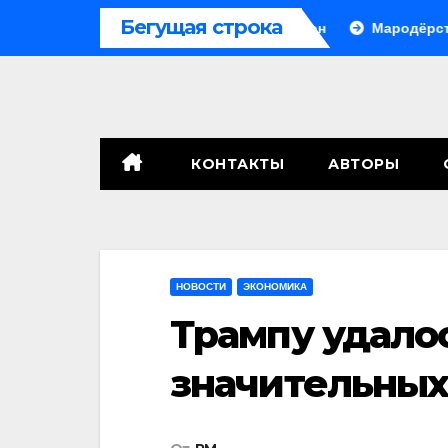
Перейти
Бегущая строка
Урале, сенат принимает по Грэму закон
Мародёрство и пр
к
содержимому
КОНТАКТЫ
АВТОРЫ
НОВОСТИ
ЭКОНОМИКА
Трампу удало
значительных 