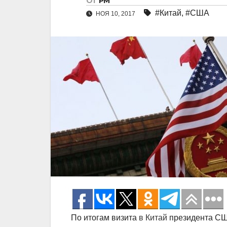
От
РМ
#Китай
,
#США
НОЯ 10, 2017
По итогам визита
в Китай
президента СШ