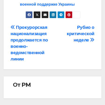
военной поддержке Украины
Навигация
Прокурорская
Рубио о
национализация
критической
по
продолжается по
неделе
записям
военно-
ведомственной
линии
От
РМ