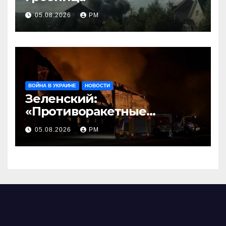
05.08.2026
РМ
ВОЙНА В УКРАИНЕ
НОВОСТИ
Зеленский:
«Противоракетные
средства могли бы спасти
05.08.2026
РМ
погибших сегодня»