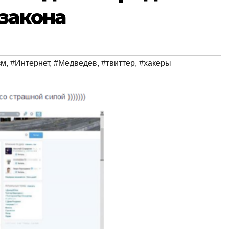
закона
зм
,
#Интернет
,
#Медведев
,
#твиттер
,
#хакеры