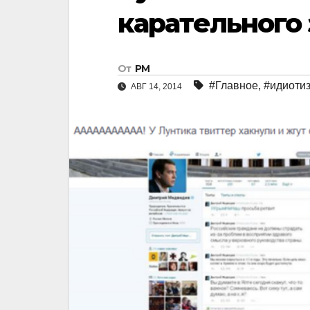
карательного 
От
РМ
#Главное
,
#идиоти
АВГ 14, 2014