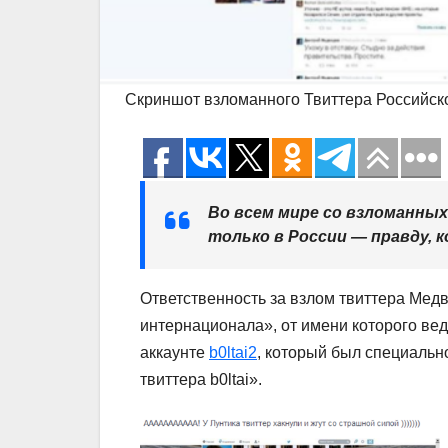
Скриншот взломанного Твиттера Российско
Во всем мире со взломанных
только в России — правду, 
Ответственность за взлом твиттера Мед
интернационала», от имени которого вед
аккаунте
b0ltai2
, который был специальн
твиттера b0ltai».