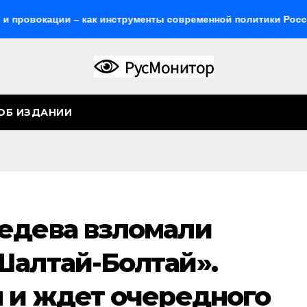
ации – как инструменты современной политики России
ОБ ИЗДАНИИ
едева взломали
Шалтай-Болтай».
я и ждет очередного