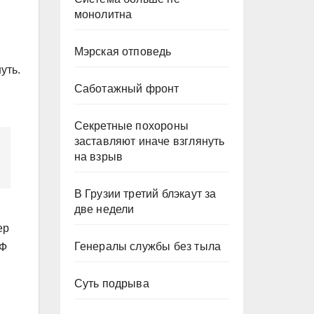
монолитна
Мэрская отповедь
уть.
Саботажный фронт
Секретные похороны
заставляют иначе взглянуть
на взрыв
В Грузии третий блэкаут за
две недели
ер
Генералы службы без тыла
РФ
Суть подрыва