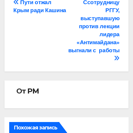
Навигация
Пути отжал
Cсотрудницу
Крым ради Кашина
РГГУ,
по
выступавшую
записям
против лекции
лидера
«Антимайдана»
выгнали с работы
От
РМ
Похожая запись