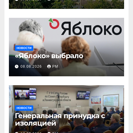
вновь горят НПЗ
НОВОСТИ
«Яблоко» выбрало
08.08.2026
РМ
НОВОСТИ
Генеральная принудка с
изоляцией