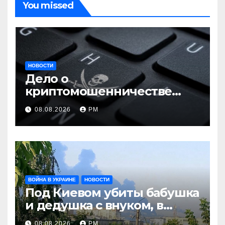
You missed
НОВОСТИ
Дело о
криптомошенничестве
оборачивают в содействие
08.08.2026
РМ
терроризму
ВОЙНА В УКРАИНЕ
НОВОСТИ
Под Киевом убиты бабушка
и дедушка с внуком, в
Поволжье и на Кубани
08.08.2026
РМ