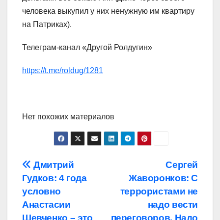
человека выкупил у них ненужную им квартиру
на Патриках).
Телеграм-канал «Другой Ролдугин»
https://t.me/roldug/1281
Нет похожих материалов
Навигация
Дмитрий
Сергей
Гудков: 4 года
Жаворонков: С
по
условно
террористами не
записям
Анастасии
надо вести
Шевченко – это
переговоров. Надо