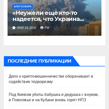
БЛОГОСФЕРА
«Неужели ещё кто-то
надеется, что Украина
будет действовать
ИЮЛ 19, 2026
РМ
непоследовательно?»
ПОСЛЕДНИЕ ПУБЛИКАЦИИ
Дело о криптомошенничестве оборачивают в
содействие терроризму
Под Киевом убиты бабушка и дедушка с внуком,
в Поволжье и на Кубани вновь горят НПЗ