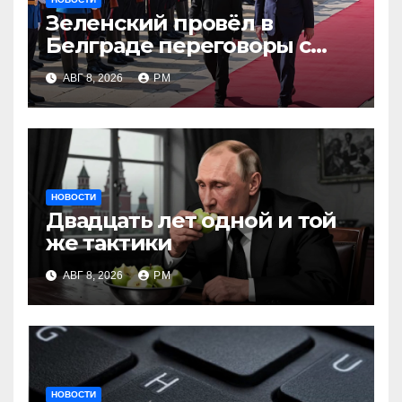
Зеленский провёл в
Белграде переговоры с
Вучичем
АВГ 8, 2026
РМ
НОВОСТИ
Двадцать лет одной и той
же тактики
АВГ 8, 2026
РМ
НОВОСТИ