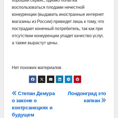
хороший сервис, однако попытка
воспользоваться плодами нечестной
конкуренции (выдавить иностранные интернет
магазины из России) приведет лишь к тому, что
пострадает конечный потребитель, так как при
отсутствии конкуренции упадет качество услуг,
а также вырастут цены.
Нет похожих материалов
Навигация
Степан Демура
Лондонград это
о законе о
капкан
по
контрсанкциях и
записям
будущем