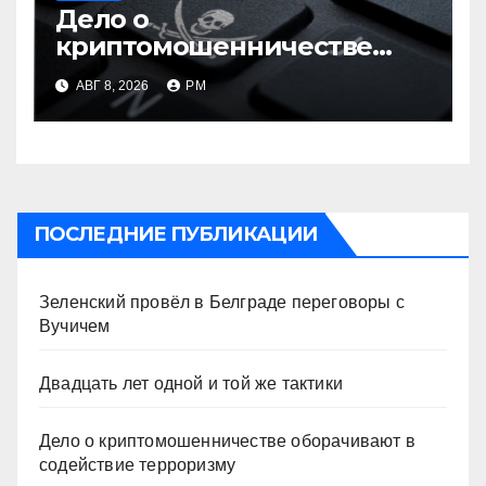
Дело о
криптомошенничестве
оборачивают в содействие
АВГ 8, 2026
РМ
терроризму
ПОСЛЕДНИЕ ПУБЛИКАЦИИ
Зеленский провёл в Белграде переговоры с
Вучичем
Двадцать лет одной и той же тактики
Дело о криптомошенничестве оборачивают в
содействие терроризму