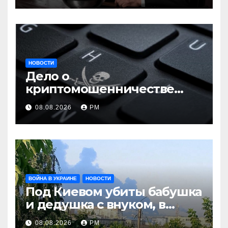
НОВОСТИ
Дело о
криптомошенничестве
оборачивают в содействие
08.08.2026
РМ
терроризму
ВОЙНА В УКРАИНЕ
НОВОСТИ
Под Киевом убиты бабушка
и дедушка с внуком, в
Поволжье и на Кубани
08.08.2026
РМ