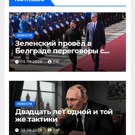
НОВОСТИ
Зеленский провёл в
Белграде переговоры с
Вучичем
08.08.2026
РМ
НОВОСТИ
Двадцать лет одной и той
же тактики
08.08.2026
РМ