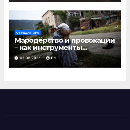
ОТ РЕДАКТОРА
Мародёрство и провокации
– как инструменты
современной политики
07.08.2026
РМ
России