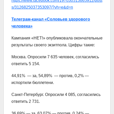
https://www.facebook.com/197030513665912/post
s/3126825037353097/?vh=e&d=n
Телеграм-канал «Соловьев здорового
человека»
Кампания «НЕТ!» опубликовала окончательные
результаты своего экзитпола. Цифры такие:
Москва. Опросили 7 635 человек, согласились
ответить 5 154.
44,91% — за, 54,89% — против, 0,2% —
испортили бюллетени.
Cанкт-Петербург. Опросили 4 085, согласились
ответить 2 731.
36,69% — за, 63,07% — против, 0,24% —