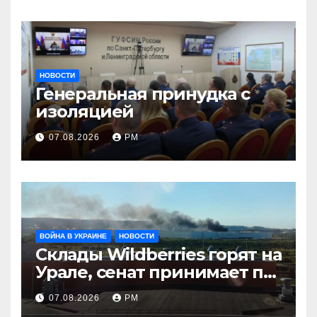
НОВОСТИ
Генеральная принудка с
изоляцией
07.08.2026
РМ
ВОЙНА В УКРАИНЕ
НОВОСТИ
Склады Wildberries горят на
Урале, сенат принимает по
Грэму закон
07.08.2026
РМ