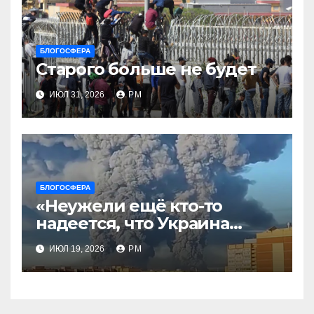
БЛОГОСФЕРА
Старого больше не будет
ИЮЛ 31, 2026
РМ
БЛОГОСФЕРА
«Неужели ещё кто-то
надеется, что Украина
будет действовать
ИЮЛ 19, 2026
РМ
непоследовательно?»