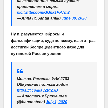
на скотобойню, самым лучшим
правителем в мире…
pic.twitter.com/GGnk1PP7m2
— Anna (@SantaFantik)
June 30, 2020
Ну и, разумеется, вбросы и
фальсификации, судя по всему, на этот раз
достигли беспрецедентного даже для
путинской России уровня
Москва. Раменки. УИК 2783
Обнуление полным ходом
https://t.co/jka3ZfdZJD
— Анастасия Брюханова
(@bananstena)
July 1, 2020