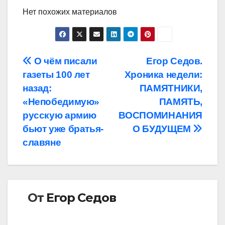
Нет похожих материалов
Навигация
О чём писали
Егор Седов.
газеты 100 лет
Хроника недели:
по
назад:
ПАМЯТНИКИ,
записям
«Непобедимую»
ПАМЯТЬ,
русскую армию
ВОСПОМИНАНИЯ
бьют уже братья-
О БУДУЩЕМ
славяне
От
Егор Седов