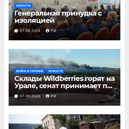
НОВОСТИ
Генеральная принудка с
изоляцией
07.08.2026
РМ
ВОЙНА В УКРАИНЕ
НОВОСТИ
Склады Wildberries горят на
Урале, сенат принимает по
Грэму закон
07.08.2026
РМ