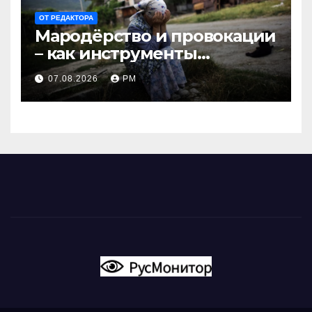
ОТ РЕДАКТОРА
Мародёрство и провокации
– как инструменты
современной политики
07.08.2026
РМ
России