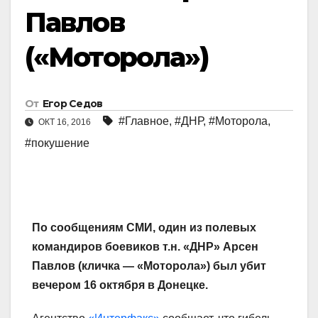
Павлов
(«Моторола»)
От
Егор Седов
#Главное
,
#ДНР
,
#Моторола
,
ОКТ 16, 2016
#покушение
По сообщениям СМИ, один из полевых
командиров боевиков т.н. «ДНР» Арсен
Павлов (кличка — «Моторола») был убит
вечером 16 октября в Донецке.