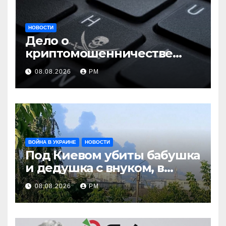
НОВОСТИ
Дело о
криптомошенничестве
оборачивают в содействие
08.08.2026
РМ
терроризму
ВОЙНА В УКРАИНЕ
НОВОСТИ
Под Киевом убиты бабушка
и дедушка с внуком, в
Поволжье и на Кубани
08.08.2026
РМ
вновь горят НПЗ