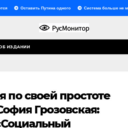
Оставить Путина одного
Система больше не монолитна
ОБ ИЗДАНИИ
я по своей простоте
София Грозовская:
«Социальный