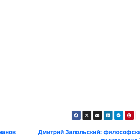
манов
Дмитрий Запольский: философск