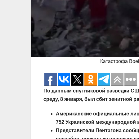
Катастрофа Boei
По данным спутниковой разведки США
среду, 8 января, был сбит зенитной 
Американские официальные лиц
752 Украинской международной а
Представители Пентагона сооб
случайно, поскольку иранские с