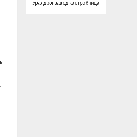
Уралдронзавод как гробница
и
к
,