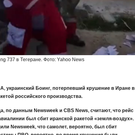
ng 737 в Тегеране. Фото: Yahoo News
, украинский Боинг, потерпевший крушение в Иране в
ракетой российского производства.
а, по данным Newsweek
и CBS
News
, считают, что рейс
виалинии был сбит иранской ракетой «земля-воздух».
щили Newsweek
, что самолет, вероятно, был сбит
истемы ПВО, вероятно, во время крушения были