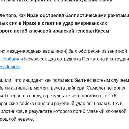
е того, как Иран обстрелял баллистическими ракетам
ых сил в Ираке в ответ на удар американских
торого погиб ключевой иранский генерал Касем
их международных авиалинии) был обстрелян из зенитной
,
сообщили
Newsweek два сотрудника Пентагона и сотрудни
ss Insider
.
ли , что инцидент, как полагают, был несчастным случаем
 были активны в момент взлета лайнера. Самолет потерпел
 Тегерана в среду, в результате чего погибли все 176
к иранские войска нанесли ракетный удар по базам США в
пилотников, в результате которого погиб главный ключевой
прошлой неделе.