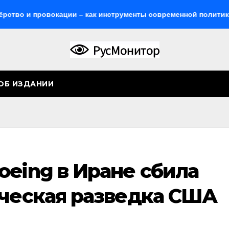
овокации – как инструменты современной политики России
ОБ ИЗДАНИИ
oeing в Иране сбила
ическая разведка США