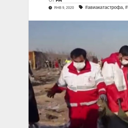
От
РМ
#авиакатастрофа
,
#
ЯНВ 9, 2020