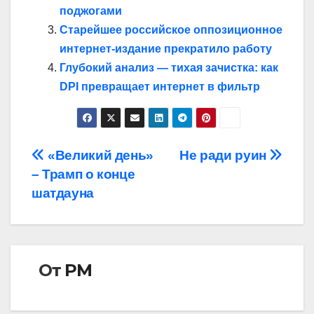
поджогами
Старейшее российское оппозиционное
интернет-издание прекратило работу
Глубокий анализ — тихая зачистка: как
DPI превращает интернет в фильтр
Навигация
«Великий день»
Не ради руин
– Трамп о конце
по
шатдауна
записям
От
РМ