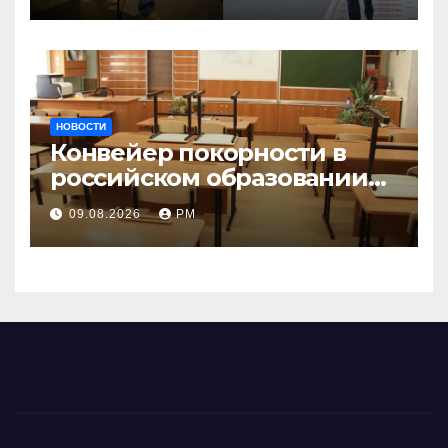
НОВОСТИ
Конвейер покорности в
российском образовании
наталкивается на
09.08.2026
РМ
сопротивление