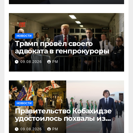
мира»
НОВОСТИ
Трамп провёл своего
адвоката в генпрокуроры
09.08.2026
РМ
НОВОСТИ
Правительство Кобахидзе
удостоилось похвалы из
Москвы
09.08.2026
РМ