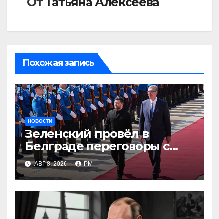
От
Татьяна Алексеева
Похожая запись
НОВОСТИ
Зеленский провёл в
Белграде переговоры с
Вучичем
АВГ 8, 2026
РМ