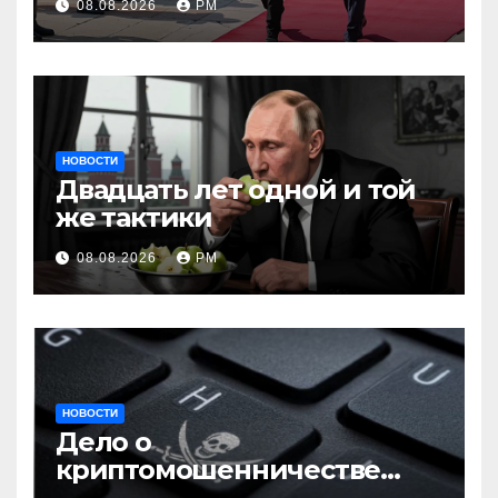
08.08.2026
РМ
НОВОСТИ
Двадцать лет одной и той
же тактики
08.08.2026
РМ
НОВОСТИ
Дело о
криптомошенничестве
оборачивают в содействие