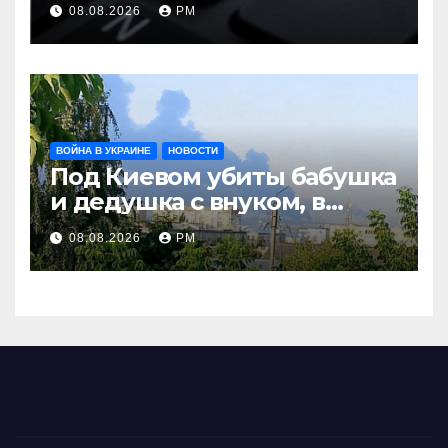
08.08.2026
РМ
терроризму
ВОЙНА В УКРАИНЕ
НОВОСТИ
Под Киевом убиты бабушка
и дедушка с внуком, в
Поволжье и на Кубани
08.08.2026
РМ
вновь горят НПЗ