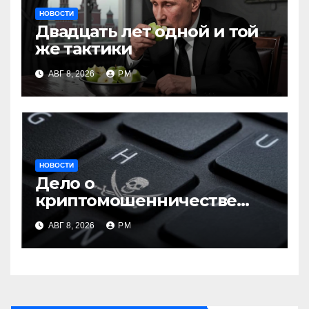
НОВОСТИ
Двадцать лет одной и той
же тактики
АВГ 8, 2026
РМ
НОВОСТИ
Дело о
криптомошенничестве
оборачивают в содействие
АВГ 8, 2026
РМ
терроризму