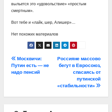
выльется это «удовольствие» «простым
смертным».
Вот тебе и «лайк, шер, Алишер»…
Нет похожих материалов
Навигация
Москвичи:
Россияне массово
Путин есть — не
бегут в Евросоюз,
по
надо пенсий
спасаясь от
записям
путинской
«стабильности»