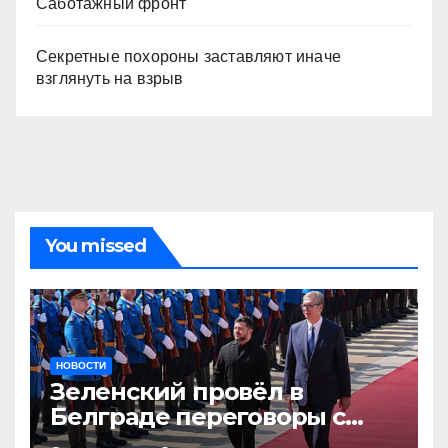
Саботажный фронт
Секретные похороны заставляют иначе
взглянуть на взрыв
You missed
НОВОСТИ
Зеленский провёл в
Белграде переговоры с
Вучичем