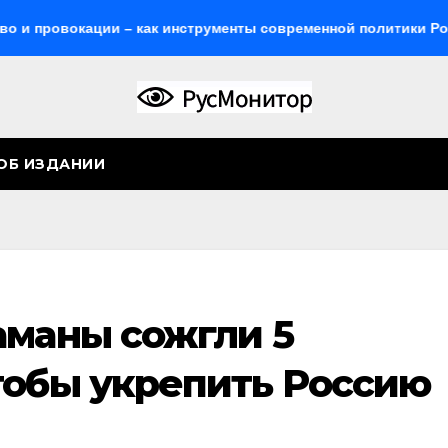
окации – как инструменты современной политики России
ОБ ИЗДАНИИ
аманы сожгли 5
тобы укрепить Россию