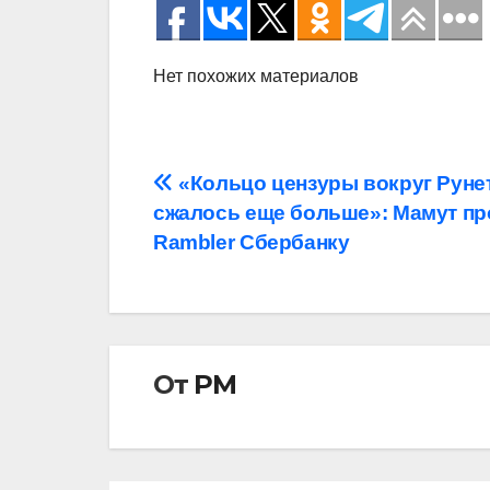
Нет похожих материалов
Навигация
«Кольцо цензуры вокруг Руне
сжалось еще больше»: Мамут п
по
Rambler Сбербанку
записям
От
РМ