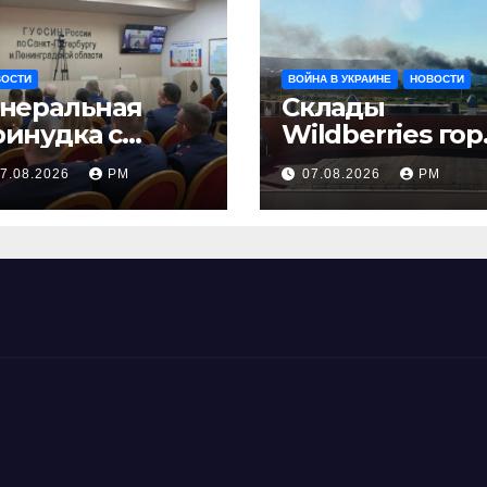
ВОСТИ
ВОЙНА В УКРАИНЕ
НОВОСТИ
енеральная
Склады
ринудка с
Wildberries гор
золяцией
на Урале, сенат
7.08.2026
РМ
07.08.2026
РМ
принимает по
Грэму закон