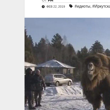
От
РМ
#идиоты
,
#Иркутск
ФЕВ 22, 2019