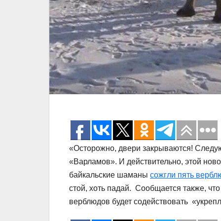
«Осторожно, двери закрываются! Следу
«Варламов». И действительно, этой новос
байкальские шаманы
сожгли пять вербл
стой, хоть падай. Сообщается также, чт
верблюдов будет содействовать «укреп