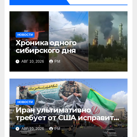
НОВОСТИ
Хроника одного
сибирского дня
АВГ 10, 2026
РМ
НОВОСТИ
Иран ультимативно
требует от США исправить
поведение
АВГ 10, 2026
РМ