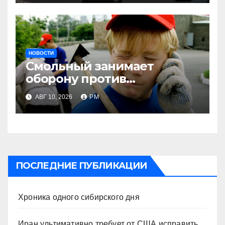
НОВОСТИ
Смольный занимает
оборону против
несовершеннолетних и
АВГ 10, 2026
РМ
мигрантов
ПОСЛЕДНИЕ ПУБЛИКАЦИИ
Хроника одного сибирского дня
Иран ультимативно требует от США исправить