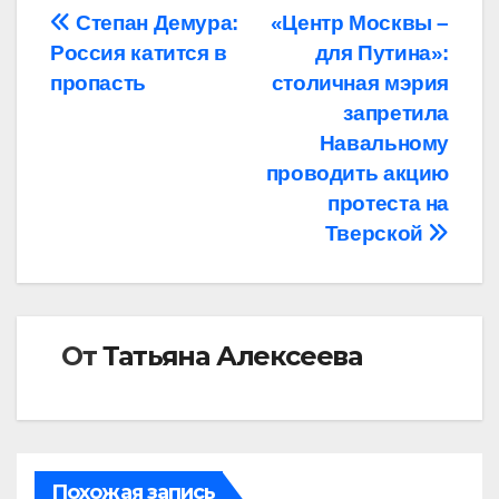
Навигация
Степан Демура:
«Центр Москвы –
Россия катится в
для Путина»:
по
пропасть
столичная мэрия
записям
запретила
Навальному
проводить акцию
протеста на
Тверской
От
Татьяна Алексеева
Похожая запись