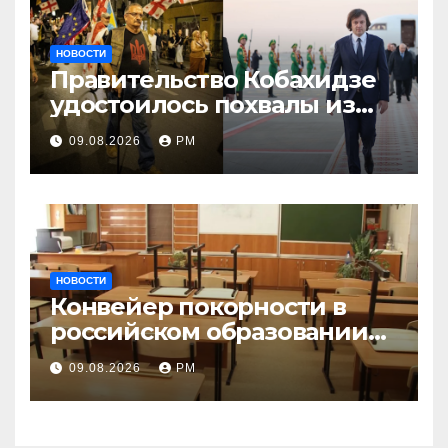
НОВОСТИ
Правительство Кобахидзе
удостоилось похвалы из
Москвы
09.08.2026
РМ
НОВОСТИ
Конвейер покорности в
российском образовании
наталкивается на
09.08.2026
РМ
сопротивление