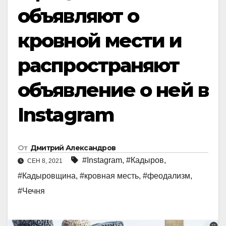
объявляют о
кровной мести и
распространяют
объявление о ней в
Instagram
От
Дмитрий Александров
#Instagram
,
#Кадыров
,
СЕН 8, 2021
#Кадыровщина
,
#кровная месть
,
#феодализм
,
#Чечня