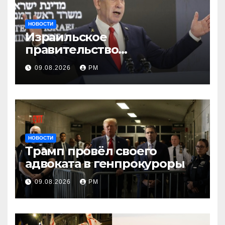
НОВОСТИ
Израильское
правительство
заворачивает план
09.08.2026
РМ
трамповского «Совета
мира»
НОВОСТИ
Трамп провёл своего
адвоката в генпрокуроры
09.08.2026
РМ