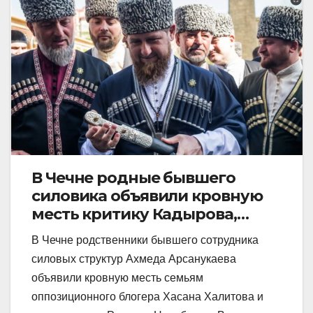
В Чечне родные бывшего
силовика объявили кровную
месть критику Кадырова,
видео этого события
В Чечне родственники бывшего сотрудника
появилось сразу в нескольких
силовых структур Ахмеда Арсанукаева
провластных аккаунтах в
объявили кровную месть семьям
инстаграме
оппозиционного блогера Хасана Халитова и