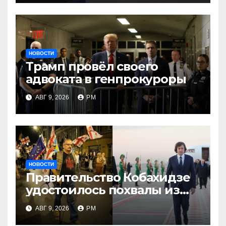
мира»
НОВОСТИ
Трамп провёл своего
адвоката в генпрокуроры
АВГ 9, 2026
РМ
НОВОСТИ
Правительство Кобахидзе
удостоилось похвалы из
Москвы
АВГ 9, 2026
РМ