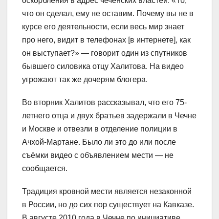
оскорбления в адрес чеченских властей. «То,
что он сделал, ему не оставим. Почему вы не в
курсе его деятельности, если весь мир знает
про него, видит в телефонах [в интернете], как
он выступает?» — говорит один из спутников
бывшего силовика отцу Халитова. На видео
угрожают так же дочерям блогера.
Во вторник Халитов рассказывал, что его 75-
летнего отца и двух братьев задержали в Чечне
и Москве и отвезли в отделение полиции в
Ачхой-Мартане. Было ли это до или после
съёмки видео с объявлением мести — не
сообщается.
Традиция кровной мести является незаконной
в России, но до сих пор существует на Кавказе.
В августе 2010 года в Чечне по инициативе