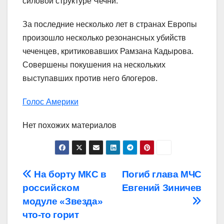
силовой структуре Чечни.
За последние несколько лет в странах Европы
произошло несколько резонансных убийств
чеченцев, критиковавших Рамзана Кадырова.
Совершены покушения на нескольких
выступавших против него блогеров.
Голос Америки
Нет похожих материалов
Навигация
На борту МКС в
Погиб глава МЧС
российском
Евгений Зиничев
по
модуле «Звезда»
записям
что-то горит