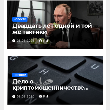
НОВОСТИ
Двадцать лет одной и той
же тактики
08.08.2026
РМ
НОВОСТИ
Дело о
криптомошенничестве
оборачивают в содействие
08.08.2026
РМ
терроризму