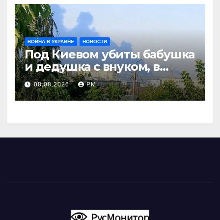
ВОЙНА В УКРАИНЕ
НОВОСТИ
Под Киевом убиты бабушка
и дедушка с внуком, в
Поволжье и на Кубани
08.08.2026
РМ
вновь горят НПЗ