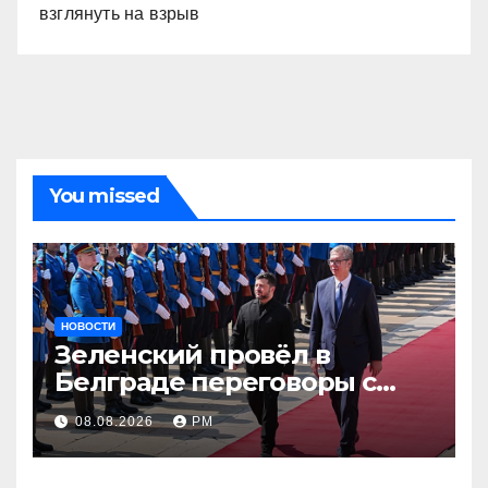
взглянуть на взрыв
You missed
НОВОСТИ
Зеленский провёл в
Белграде переговоры с
Вучичем
08.08.2026
РМ