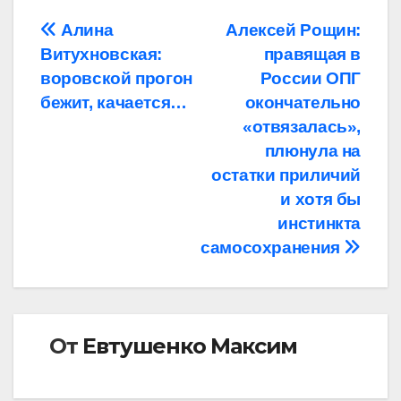
Навигация
Алина
Алексей Рощин:
Витухновская:
правящая в
по
воровской прогон
России ОПГ
записям
бежит, качается…
окончательно
«отвязалась»,
плюнула на
остатки приличий
и хотя бы
инстинкта
самосохранения
От
Евтушенко Максим