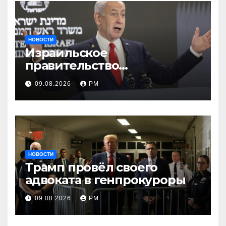
НОВОСТИ
Израильское
правительство
заворачивает план
09.08.2026
РМ
трамповского «Совета
мира»
НОВОСТИ
Трамп провёл своего
адвоката в генпрокуроры
09.08.2026
РМ