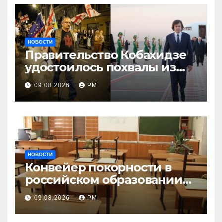
НОВОСТИ
Правительство Кобахидзе
удостоилось похвалы из
Москвы
09.08.2026
РМ
НОВОСТИ
Конвейер покорности в
российском образовании
наталкивается на
09.08.2026
РМ
сопротивление