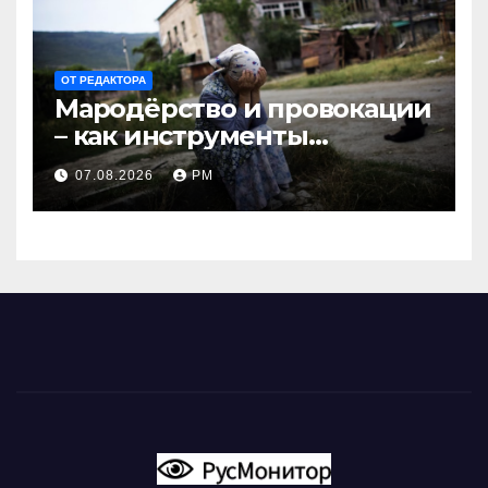
ОТ РЕДАКТОРА
Мародёрство и провокации
– как инструменты
современной политики
07.08.2026
РМ
России