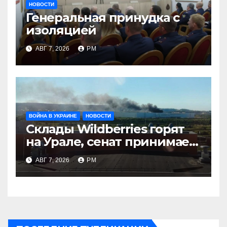
НОВОСТИ
Генеральная принудка с
изоляцией
АВГ 7, 2026
РМ
ВОЙНА В УКРАИНЕ
НОВОСТИ
Склады Wildberries горят
на Урале, сенат принимает
по Грэму закон
АВГ 7, 2026
РМ