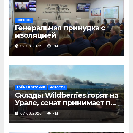
НОВОСТИ
Генеральная принудка с
изоляцией
07.08.2026
РМ
ВОЙНА В УКРАИНЕ
НОВОСТИ
Склады Wildberries горят на
Урале, сенат принимает по
Грэму закон
07.08.2026
РМ