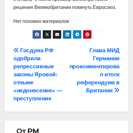
решения Великобритании покинуть Евросоюз.
Нет похожих материалов
Навигация
Госдума РФ
Глава МИД
одобрила
Германии
по
репрессивные
прокомментирова
записям
законы Яровой:
л итоги
отныне
референдума в
«недонесение» —
Британии
преступление
От
РМ