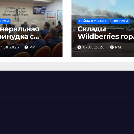
ВОСТИ
ВОЙНА В УКРАИНЕ
НОВОСТИ
енеральная
Склады
ринудка с
Wildberries гор
золяцией
на Урале, сенат
7.08.2026
РМ
07.08.2026
РМ
принимает по
Грэму закон