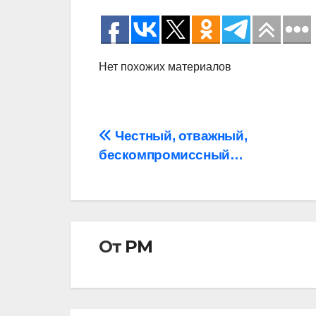
Нет похожих материалов
Навигация
Честный, отважный,
бескомпромиссный…
по
записям
От
РМ