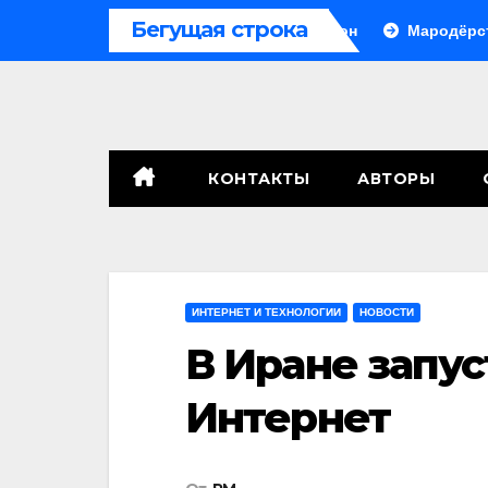
Перейти
Бегущая строка
 Урале, сенат принимает по Грэму закон
Мародёрство и п
к
содержимому
КОНТАКТЫ
АВТОРЫ
ИНТЕРНЕТ И ТЕХНОЛОГИИ
НОВОСТИ
В Иране запу
Интернет