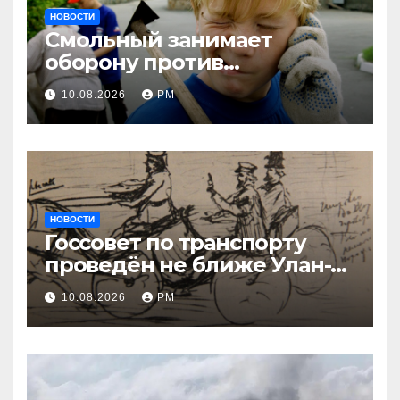
НОВОСТИ
Смольный занимает
оборону против
несовершеннолетних и
10.08.2026
РМ
мигрантов
НОВОСТИ
Госсовет по транспорту
проведён не ближе Улан-
Удэ
10.08.2026
РМ