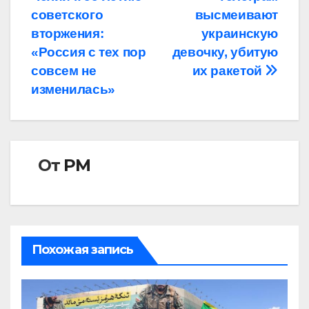
по
советского
высмеивают
записям
вторжения:
украинскую
«Россия с тех пор
девочку, убитую
совсем не
их ракетой
изменилась»
От
РМ
Похожая запись