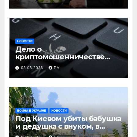
НОВОСТИ
Дело о
криптомошенничестве
оборачивают в содействие
08.08.2026
РМ
терроризму
ВОЙНА В УКРАИНЕ
НОВОСТИ
Под Киевом убиты бабушка
и дедушка с внуком, в
Поволжье и на Кубани