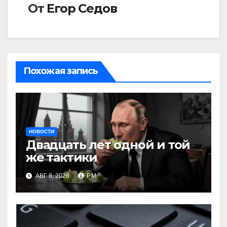
От
Егор Седов
Похожая запись
НОВОСТИ
Двадцать лет одной и той
же тактики
АВГ 8, 2026
РМ