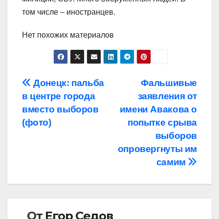
том числе – иностранцев.
Нет похожих материалов
Навигация
Донецк: пальба
Фальшивые
в центре города
заявления от
по
вместо выборов
имени Авакова о
записям
(фото)
попытке срыва
выборов
опровергнуты им
самим
От
Егор Седов