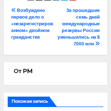
Навигация
Возбуждено
За прошедшие
первое дело о
семь дней
по
«незарегистриров
международные
записям
анном» двойном
резервы России
гражданстве
уменьшились на $
7000 млн
От
РМ
Похожая запись