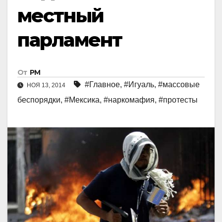
местный
парламент
От
РМ
#Главное
,
#Игуаль
,
#массовые
НОЯ 13, 2014
беспорядки
,
#Мексика
,
#наркомафия
,
#протесты