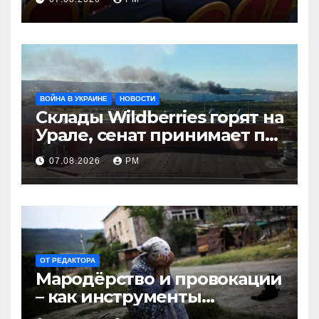
ВОЙНА В УКРАИНЕ
НОВОСТИ
Склады Wildberries горят на
Урале, сенат принимает по
Грэму закон
07.08.2026
РМ
ОТ РЕДАКТОРА
Мародёрство и провокации
– как инструменты
современной политики