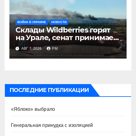
ВОЙНА В УКРАИНЕ
НОВОСТИ
Склады Wildberries горят
на Урале, сенат принимает
по Грэму закон
АВГ 7, 2026
РМ
ПОСЛЕДНИЕ ПУБЛИКАЦИИ
«Яблоко» выбрало
Генеральная принудка с изоляцией