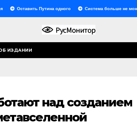
тавить Путина одного
Система больше не монолитна
ОБ ИЗДАНИИ
аботают над созданием
метавселенной