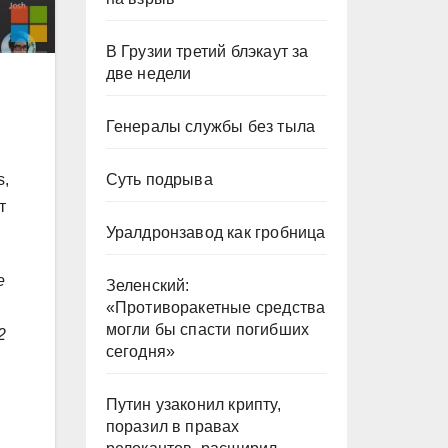
В Грузии третий блэкаут за
две недели
Генералы службы без тыла
s,
Суть подрыва
т
Уралдронзавод как гробница
е
Зеленский:
«Противоракетные средства
могли бы спасти погибших
2
сегодня»
Путин узаконил крипту,
поразил в правах