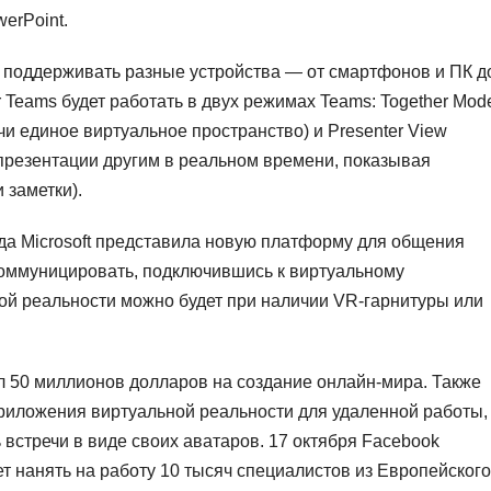
werPoint.
дут поддерживать разные устройства — от смартфонов и ПК д
Teams будет работать в двух режимах Teams: Together Mod
чи единое виртуальное пространство) и Presenter View
 презентации другим в реальном времени, показывая
 заметки).
ода Microsoft представила новую платформу для общения
коммуницировать, подключившись к виртуальному
ной реальности можно будет при наличии VR-гарнитуры или
 50 миллионов долларов на создание онлайн-мира. Также
риложения виртуальной реальности для удаленной работы,
встречи в виде своих аватаров. 17 октября Facebook
ет нанять на работу 10 тысяч специалистов из Европейского