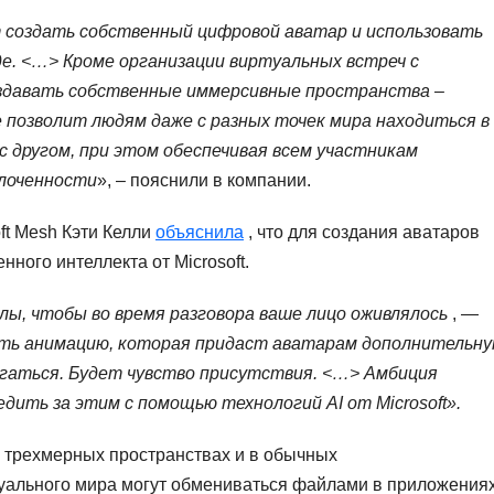
 создать собственный цифровой аватар и использовать
де.
<…> Кроме организации виртуальных встреч с
здавать собственные иммерсивные пространства –
 позволит людям даже с разных точек мира находиться в
с другом, при этом обеспечивая всем участникам
плоченности
», – пояснили в компании.
ft Mesh Кэти Келли
объяснила
, что для создания аватаров
нного интеллекта от Microsoft.
лы, чтобы во время разговора ваше лицо оживлялось
, —
ть анимацию, которая придаст аватарам дополнительн
игаться.
Будет чувство присутствия.
<…> Амбиция
едить за этим с помощью технологий AI
от Microsoft
».
 трехмерных пространствах и в обычных
уального мира могут обмениваться файлами в приложения