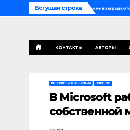
Перейти
Бегущая строка
Иногда они возвращаются… Или не возвращаются
Ос
к
содержимому
КОНТАКТЫ
АВТОРЫ
ИНТЕРНЕТ И ТЕХНОЛОГИИ
НОВОСТИ
В Microsoft р
собственной 