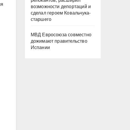
релокантов, расширил
ия
возможности депортаций и
сделал героем Ковальчука-
старшего
МВД Евросоюза совместно
дожимают правительство
Испании