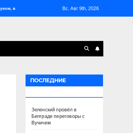
Вс. Авг 9th, 2026
 Поволжье и на Кубани вновь горят НПЗ
«Яблоко» выбр
ПОСЛЕДНИЕ
ПУБЛИКАЦИИ
Зеленский провёл в
Белграде переговоры с
Вучичем