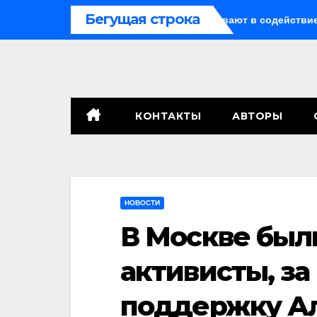
Перейти
Бегущая строка
ло о криптомошенничестве оборачивают в содействие терро
к
содержимому
КОНТАКТЫ
АВТОРЫ
НОВОСТИ
В Москве был
активисты, за
поддержку Ал