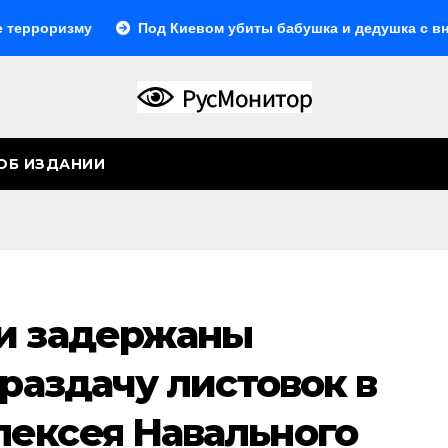
ризму
Под Киевом убиты бабушка и дедушка с внуком, в
ОБ ИЗДАНИИ
и задержаны
 раздачу листовок в
ексея Навального