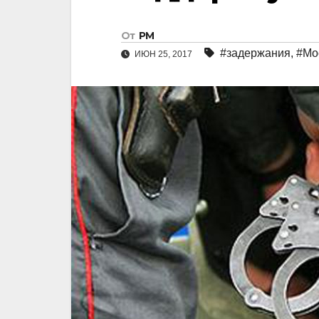
От
РМ
#задержания
,
#Мо
ИЮН 25, 2017