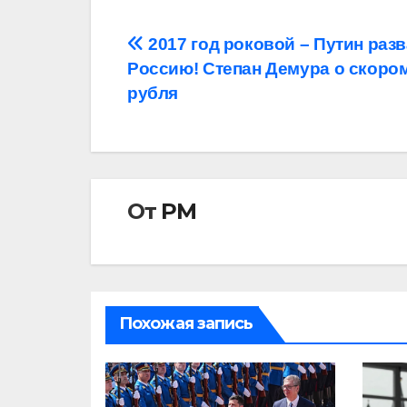
Навигация
2017 год роковой – Путин раз
Россию! Степан Демура о скоро
по
рубля
записям
От
РМ
Похожая запись