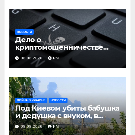
НОВОСТИ
Дело о
криптомошенничестве
оборачивают в содействие
08.08.2026
РМ
терроризму
ВОЙНА В УКРАИНЕ
НОВОСТИ
Под Киевом убиты бабушка
и дедушка с внуком, в
Поволжье и на Кубани
08.08.2026
РМ
вновь горят НПЗ