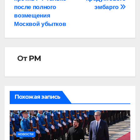
записям
после полного
эмбарго
возмещения
Москвой убытков
От
РМ
Похожая запись
НОВОСТИ