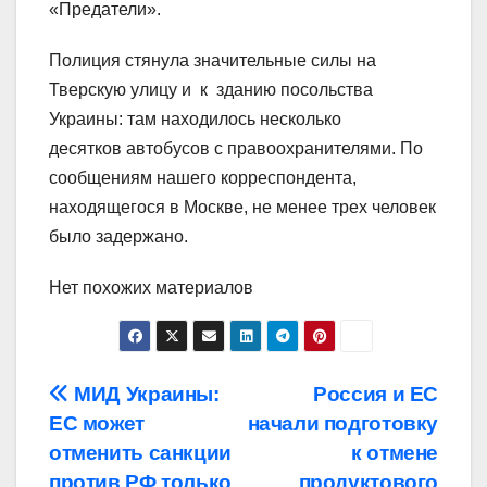
«Предатели».
Полиция стянула значительные силы на
Тверскую улицу и к зданию посольства
Украины: там находилось несколько
десятков автобусов с правоохранителями. По
сообщениям нашего корреспондента,
находящегося в Москве, не менее трех человек
было задержано.
Нет похожих материалов
Навигация
МИД Украины:
Россия и ЕС
ЕС может
начали подготовку
по
отменить санкции
к отмене
против РФ только
продуктового