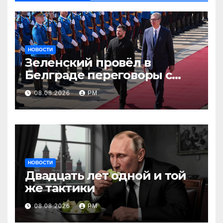
НОВОСТИ
Зеленский провёл в
Белграде переговоры с
Вучичем
08.08.2026
РМ
НОВОСТИ
Двадцать лет одной и той
же тактики
08.08.2026
РМ