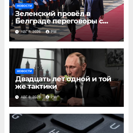
НОВОСТИ
Зеленский провёл в
Белграде переговоры с
Вучичем
АВГ 8, 2026
РМ
НОВОСТИ
Двадцать лет одной и той
же тактики
АВГ 8, 2026
РМ