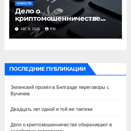
НОВОСТИ
Дело о
криптомошенничестве
оборачивают в содействие
АВГ 8, 2026
РМ
терроризму
ПОСЛЕДНИЕ ПУБЛИКАЦИИ
Зеленский провёл в Белграде переговоры с
Вучичем
Двадцать лет одной и той же тактики
Дело о криптомошенничестве оборачивают в