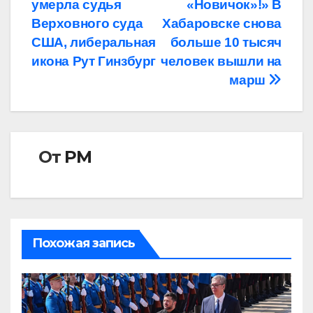
по
умерла судья
«Новичок»!» В
записям
Верховного суда
Хабаровске снова
США, либеральная
больше 10 тысяч
икона Рут Гинзбург
человек вышли на
марш
От
РМ
Похожая запись