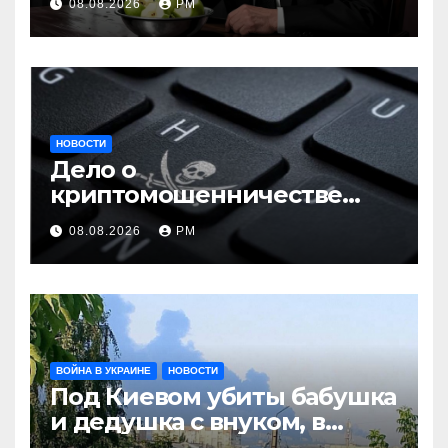
08.08.2026
РМ
НОВОСТИ
Дело о
криптомошенничестве
оборачивают в содействие
08.08.2026
РМ
терроризму
ВОЙНА В УКРАИНЕ
НОВОСТИ
Под Киевом убиты бабушка
и дедушка с внуком, в
Поволжье и на Кубани