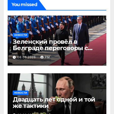
You missed
НОВОСТИ
Зеленский провёл в
Белграде переговоры с
Вучичем
08.08.2026
РМ
НОВОСТИ
Двадцать лет одной и той
же тактики